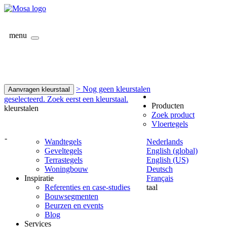
menu
> Nog geen kleurstalen
Aanvragen kleurstaal
geselecteerd. Zoek eerst een kleurstaal.
Producten
kleurstalen
Zoek product
Vloertegels
-
Wandtegels
Nederlands
Geveltegels
English (global)
Terrastegels
English (US)
Woningbouw
Deutsch
Inspiratie
Français
Referenties en case-studies
taal
Bouwsegmenten
Beurzen en events
Blog
Services