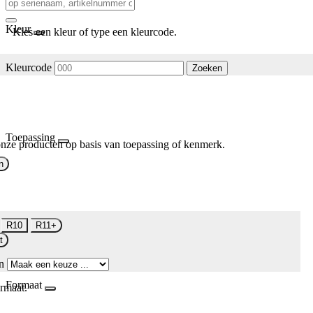
Kleur
Kies een kleur of type een kleurcode.
Kleurcode
Zoeken
Toepassing
nze producten op basis van toepassing of kenmerk.
n
R10
R11+
t
n
Formaat
rmaat.