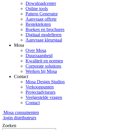
Downloadcenter
Online tools
Pattern Generator
Aanvraag offerte
Bestekteksten
Boeken en brochures
Digitaal modelleren
Aanvraag kleurstaal
Mosa
Over Mosa
Duurzaamheid
Kwaliteit en normen
Corporate solutions
Werken bij Mosa
Contact
Mosa Design Studios
Verkooppunten
Projectadviseurs
Veelgestelde vragen
Contact
Mosa consumenten
login distributeurs
Zoeken