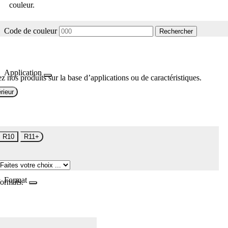
couleur.
Code de couleur
Rechercher
Application
z nos produits sur la base d’applications ou de caractéristiques.
rieur
R10
R11+
Format
formats.