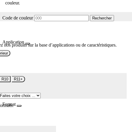
couleur.
Code de couleur
Rechercher
Application
z nos produits sur la base d’applications ou de caractéristiques.
rieur
R10
R11+
Format
formats.