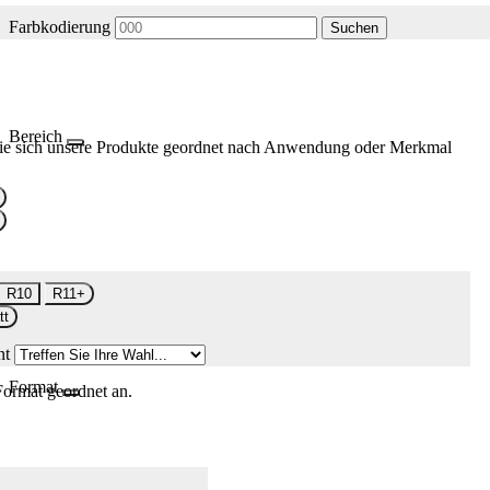
Farbkodierung
Suchen
Bereich
ie sich unsere Produkte geordnet nach Anwendung oder Merkmal
R10
R11+
tt
nt
Format
Format geordnet an.