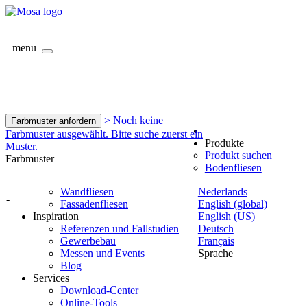
menu
> Noch keine
Farbmuster anfordern
Farbmuster ausgewählt. Bitte suche zuerst ein
Produkte
Muster.
Produkt suchen
Farbmuster
Bodenfliesen
Wandfliesen
Nederlands
-
Fassadenfliesen
English (global)
Inspiration
English (US)
Referenzen und Fallstudien
Deutsch
Gewerbebau
Français
Messen und Events
Sprache
Blog
Services
Download-Center
Online-Tools