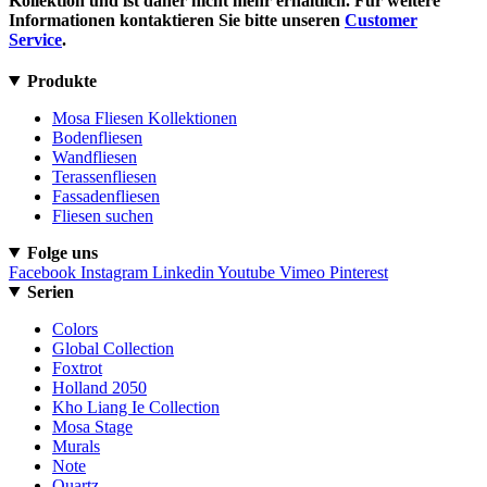
Kollektion und ist daher nicht mehr erhältlich. Für weitere
Informationen kontaktieren Sie bitte unseren
Customer
Service
.
Produkte
Mosa Fliesen Kollektionen
Bodenfliesen
Wandfliesen
Terassenfliesen
Fassadenfliesen
Fliesen suchen
Folge uns
Facebook
Instagram
Linkedin
Youtube
Vimeo
Pinterest
Serien
Colors
Global Collection
Foxtrot
Holland 2050
Kho Liang Ie Collection
Mosa Stage
Murals
Note
Quartz